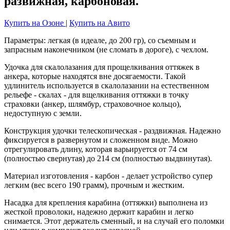
развижная, карбоновая.
Купить на Озоне
|
Купить на Авито
Параметры: легкая (в идеале, до 200 гр), со съемным и
запрасным наконечником (не сломать в дороге), с чехлом.
Удочка для скалолазания для прощелкивания оттяжек в
анкера, которые находятся вне досягаемости. Такой
удлинитель используется в скалолазании на естественном
рельефе - скалах - для вщелкивания оттяжки в точку
страховки (анкер, шлямбур, страховочное кольцо),
недоступную с земли.
Конструкция удочки телескопическая - раздвижная. Надежно
фиксируется в развернутом и сложенном виде. Можно
отрегулировать длину, которая варьируется от 74 см
(полностью свернутая) до 214 см (полностью выдвинутая).
Материал изготовления - карбон - делает устройство супер
легким (вес всего 190 грамм), прочным и жестким.
Насадка для крепления карабина (оттяжки) выполнена из
жесткой проволоки, надежно держит карабин и легко
снимается. Этот держатель сменный, и на случай его поломки