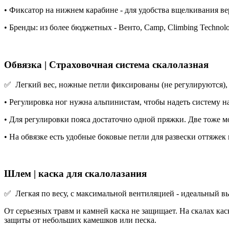
• Фиксатор на нижнем карабине - для удобства вщелкивания вер
• Бренды: из более бюджетных - Венто, Camp, Climbing Technolo
Обвязка | Страховочная система скалолазная
✅ Легкий вес, ножные петли фиксированы (не регулируются), о
• Регулировка ног нужна альпинистам, чтобы надеть систему на
• Для регулировки пояса достаточно одной пряжки. Две тоже м
• На обвязке есть удобные боковые петли для развески оттяжек
Шлем | каска для скалолазания
✅ Легкая по весу, с максимальной вентиляцией - идеальный в
От серьезных травм и камней каска не защищает. На скалах кас
защиты от небольших камешков или песка.