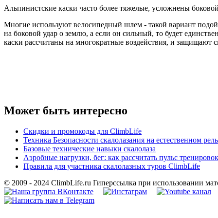
Альпинистские каски часто более тяжелые, усложнены боковой 
Многие используют велосипедный шлем - такой вариант подойде
на боковой удар о землю, а если он сильный, то будет единств
каски рассчитаны на многократные воздействия, и защищают св
Может быть интересно
Скидки и промокоды для ClimbLife
Техника Безопасности скалолазания на естественном рел
Базовые технические навыки скалолаза
Аэробные нагрузки, бег: как рассчитать пульс трениров
Правила для участника скалолазных туров ClimbLife
© 2009 - 2024 ClimbLife.ru Гиперссылка при использовании мат